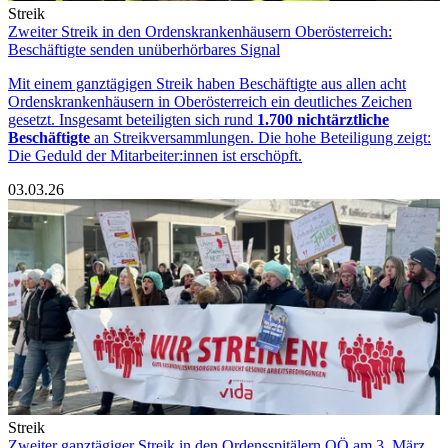
Streik
Zweiter Streik in den Ordenskrankenhäusern Oberösterreich:
Beschäftigte senden unüberhörbares Signal
Mit einem ganztägigen Streik haben Beschäftigte aus allen acht
Ordenskrankenhäusern in Oberösterreich ein deutliches Zeichen
gesetzt. Insgesamt beteiligten sich rund
1.700 nichtärztliche
Beschäftigte
an Streikversammlungen. Die hohe Beteiligung zeigt:
Die Geduld der Mitarbeiter:innen ist erschöpft.
03.03.26
Streik
Zweiter ganztägiger Streik in den Ordensspitälern OÖ am 3. März