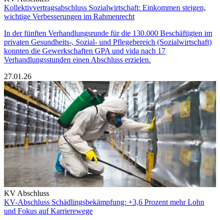
Kollektivvertragsabschluss Sozialwirtschaft: Einkommen steigen,
wichtige Verbesserungen im Rahmenrecht
In der fünften Verhandlungsrunde für die 130.000 Beschäftigten im
privaten Gesundheits-, Sozial- und Pflegebereich (Sozialwirtschaft)
konnten die Gewerkschaften GPA und vida nach 17
Verhandlungsstunden einen Abschluss erzielen.
27.01.26
KV Abschluss
KV-Abschluss Schädlingsbekämpfung: +3,6 Prozent mehr Lohn
und Fokus auf Karrierewege