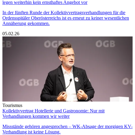
legen weiterhin kein ernsthaftes Angebot vor
In der fünften Runde der Kollektivvertragsverhandlungen für die
Ordensspitäler Oberösterreichs ist es erneut zu keiner wesentlichen
Annäherung gekommen.
05.02.26
Tourismus
Kollektivvertrag Hotellerie und Gastronomie: Nur mit
Verhandlungen kommen wir weiter
Missstände gehören angesprochen – WK-Absage der morgigen KV-
Verhandlung ist keine Lösung.