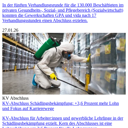
In der fünften Verhandlungsrunde für die 130.000 Beschäftigten im
privaten Gesundheits-, Sozial- und Pflegebereich (Sozialwirtschaft)
konnten die Gewerkschaften GPA und vida nach 17
Verhandlungsstunden einen Abschluss erzielen.
27.01.26
KV Abschluss
KV-Abschluss Schädlingsbekämpfung: +3,6 Prozent mehr Lohn
und Fokus auf Karrierewege
KV-Abschluss für Arbeiter:innen und gewerbliche Lehrlinge in der
Schädlingsbekämpfung erzielt. Kern des Abschlusses ist eine