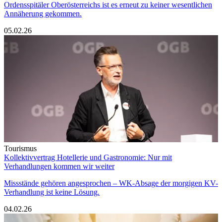
Ordensspitäler Oberösterreichs ist es erneut zu keiner wesentlichen
Annäherung gekommen.
05.02.26
Tourismus
Kollektivvertrag Hotellerie und Gastronomie: Nur mit
Verhandlungen kommen wir weiter
Missstände gehören angesprochen – WK-Absage der morgigen KV-
Verhandlung ist keine Lösung.
04.02.26