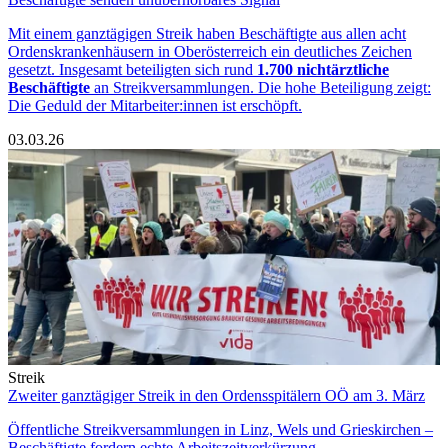
Mit einem ganztägigen Streik haben Beschäftigte aus allen acht
Ordenskrankenhäusern in Oberösterreich ein deutliches Zeichen
gesetzt. Insgesamt beteiligten sich rund
1.700 nichtärztliche
Beschäftigte
an Streikversammlungen. Die hohe Beteiligung zeigt:
Die Geduld der Mitarbeiter:innen ist erschöpft.
03.03.26
Streik
Zweiter ganztägiger Streik in den Ordensspitälern OÖ am 3. März
Öffentliche Streikversammlungen in Linz, Wels und Grieskirchen –
Beschäftigte fordern echte Arbeitszeitverkürzung.