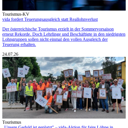
Tourismus-KV
vida fordert Teuerungsausgleich statt Reallohnverlust
Der österreichische Tourismus erzielt in der Sommervorsaison
erneut Rekorde. Doch Lehrlinge und Beschäftigte in den niedrigsten
Lohngruppen sollen nicht einmal den vollen Ausgleich der
Teuerung erhalten.
24.07.26
Tourismus
„Unsere Geduld ist geplatzt" – vida-Aktion für faire Löhne in