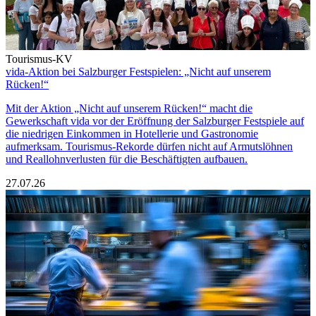
Tourismus-KV
vida-Aktion bei Salzburger Festspielen: „Nicht auf unserem
Rücken!“
Mit der Aktion „Nicht auf unserem Rücken!“ macht die
Gewerkschaft vida vor der Eröffnung der Salzburger Festspiele auf
die niedrigen Einkommen in Hotellerie und Gastronomie
aufmerksam. Tourismus-Rekorde dürfen nicht auf Armutslöhnen
und Reallohnverlusten für die Beschäftigten aufbauen.
27.07.26