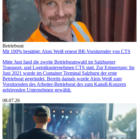
Betriebsrat
Mit 100% bestätigt: Alois Weiß erneut BR-Vorsitzender von CTS
Mitte Juni fand die zweite Betriebsratswahl im Salzburger
Transport- und Logistikunternehmen CTS statt. Zur Erinnerung: Im
Juni 2021 wurde im Container Terminal Salzburg der erste
Betriebsrat gegründet. Bereits damals wurde Alois Weiß zum
Vorsitzenden des Arbeiter-Betriebsrat des zum Kaindl-Konzern
gehörenden Unternehmen gewählt.
08.07.26