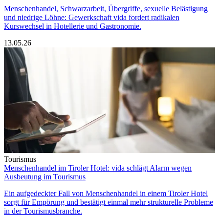
Menschenhandel, Schwarzarbeit, Übergriffe, sexuelle Belästigung
und niedrige Löhne: Gewerkschaft vida fordert radikalen
Kurswechsel in Hotellerie und Gastronomie.
13.05.26
Tourismus
Menschenhandel im Tiroler Hotel: vida schlägt Alarm wegen
Ausbeutung im Tourismus
Ein aufgedeckter Fall von Menschenhandel in einem Tiroler Hotel
sorgt für Empörung und bestätigt einmal mehr strukturelle Probleme
in der Tourismusbranche.