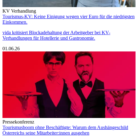
KV Verhandlung
Tourismus-KV: Keine Einigung wegen vier Euro für die niedrigsten
Einkommen.
vida kritisiert Blockadehaltung der Arbeitgeber bei KV-
Verhandlungen für Hotellerie und Gastronomie.
01.06.26
Pressekonferenz
Tourismusboom ohne Beschäftigte: Warum dem Aushängeschild
Österreichs seine Mitarbeiter:innen ausgehen