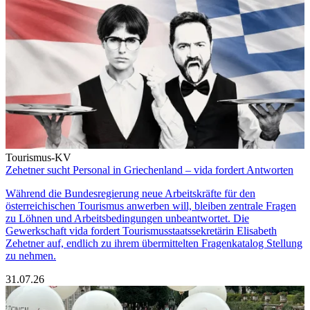
Tourismus-KV
Zehetner sucht Personal in Griechenland – vida fordert Antworten
Während die Bundesregierung neue Arbeitskräfte für den
österreichischen Tourismus anwerben will, bleiben zentrale Fragen
zu Löhnen und Arbeitsbedingungen unbeantwortet. Die
Gewerkschaft vida fordert Tourismusstaatssekretärin Elisabeth
Zehetner auf, endlich zu ihrem übermittelten Fragenkatalog Stellung
zu nehmen.
31.07.26