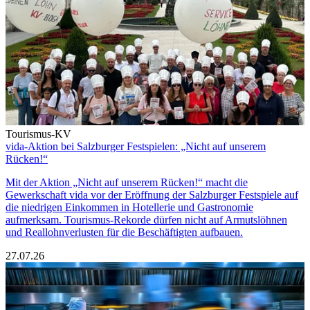
Tourismus-KV
vida-Aktion bei Salzburger Festspielen: „Nicht auf unserem
Rücken!“
Mit der Aktion „Nicht auf unserem Rücken!“ macht die
Gewerkschaft vida vor der Eröffnung der Salzburger Festspiele auf
die niedrigen Einkommen in Hotellerie und Gastronomie
aufmerksam. Tourismus-Rekorde dürfen nicht auf Armutslöhnen
und Reallohnverlusten für die Beschäftigten aufbauen.
27.07.26