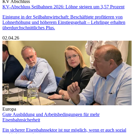
KV Abschluss
KV-Abschluss Seilbahnen 2026: Löhne steigen um 3,57 Prozent
Einigung in der Seilbahnwirtschaft: Beschäftigte profitieren von
Lohnerhöhung und höherem Einstiegsgehalt – Lehrlinge erhalten
überdurchschnittliches Plus.
02.04.26
Europa
Gute Ausbildung und Arbeitsbedingungen für mehr
Eisenbahnsicherheit
Ein sicherer Eisenbahnsektor ist nur möglich, wenn er auch sozial