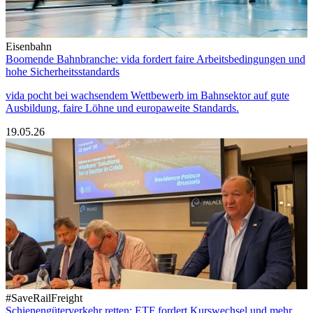
Eisenbahn
Boomende Bahnbranche: vida fordert faire Arbeitsbedingungen und
hohe Sicherheitsstandards
vida pocht bei wachsendem Wettbewerb im Bahnsektor auf gute
Ausbildung, faire Löhne und europaweite Standards.
19.05.26
#SaveRailFreight
Schienengüterverkehr retten: ETF fordert Kurswechsel und mehr