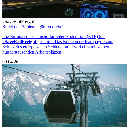
#SaveRailFreight
Rettet den Schienengüterverkehr!
Die Europäische Transportarbeiter-Föderation (ETF) hat
#SaveRailFreight
gestartet. Das ist die neue Kampagne zum
Schutz des europäischen Schienengüterverkehrs mit seinen
hunderttausenden Arbeitsplätzen.
09.04.26