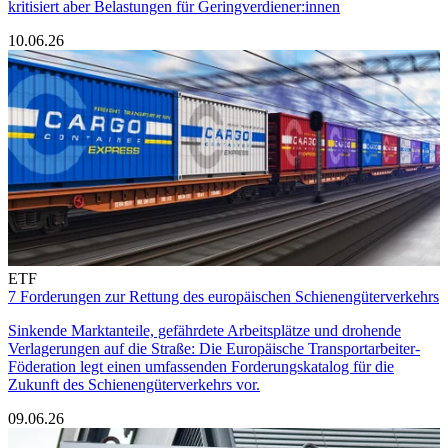
kritisiert aber Belastungen für Geringverdiener:innen
10.06.26
ETF
7 Forderungen zur Rettung des europäischen Schienengüterverkehrs
Sinkende Marktanteile, gefährdete Arbeitsplätze und drohende
Verlagerungen auf die Straße: Die Europäische Transportarbeiter-
Föderation legt einen umfassenden Forderungskatalog für die
Zukunft des Schienengüterverkehrs vor.
09.06.26