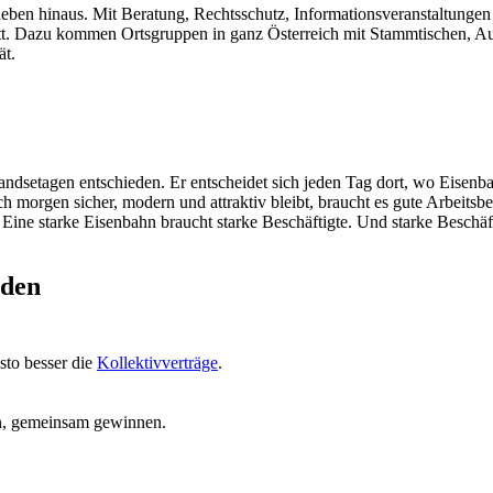
leben hinaus. Mit Beratung, Rechtsschutz, Informationsveranstaltungen
tt. Dazu kommen Ortsgruppen in ganz Österreich mit Stammtischen, Aus
ät.
ndsetagen entschieden. Er entscheidet sich jeden Tag dort, wo Eisenb
h morgen sicher, modern und attraktiv bleibt, braucht es gute Arbeitsb
r: Eine starke Eisenbahn braucht starke Beschäftigte. Und starke Besch
rden
sto besser die
Kollektivverträge
.
.
nen, gemeinsam gewinnen.