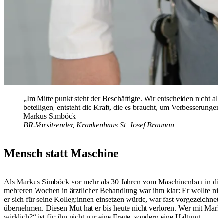
„Im Mittelpunkt steht der Beschäftigte. Wir entscheiden nicht
beteiligen, entsteht die Kraft, die es braucht, um Verbesserung
Markus Simböck
BR-Vorsitzender, Krankenhaus St. Josef Braunau
Mensch statt Maschine
Als Markus Simböck vor mehr als 30 Jahren vom Maschinenbau in die 
mehreren Wochen in ärztlicher Behandlung war ihm klar: Er wollte n
er sich für seine Kolleg:innen einsetzen würde, war fast vorgezeichn
übernehmen. Diesen Mut hat er bis heute nicht verloren. Wer mit Mark
wirklich?“ ist für ihn nicht nur eine Frage, sondern eine Haltung.