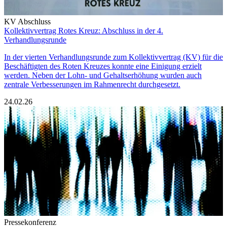
KV Abschluss
Kollektivvertrag Rotes Kreuz: Abschluss in der 4.
Verhandlungsrunde
In der vierten Verhandlungsrunde zum Kollektivvertrag (KV) für die
Beschäftigten des Roten Kreuzes konnte eine Einigung erzielt
werden. Neben der Lohn- und Gehaltserhöhung wurden auch
zentrale Verbesserungen im Rahmenrecht durchgesetzt.
24.02.26
Pressekonferenz