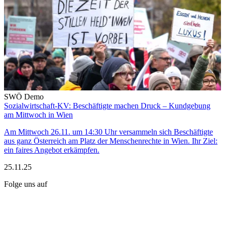
SWÖ Demo
Sozialwirtschaft-KV: Beschäftigte machen Druck – Kundgebung
am Mittwoch in Wien
Am Mittwoch 26.11. um 14:30 Uhr versammeln sich Beschäftigte
aus ganz Österreich am Platz der Menschenrechte in Wien. Ihr Ziel:
ein faires Angebot erkämpfen.
25.11.25
Folge uns auf