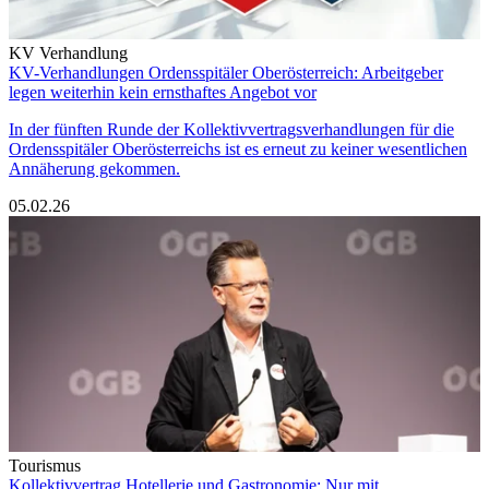
KV Verhandlung
KV-Verhandlungen Ordensspitäler Oberösterreich: Arbeitgeber
legen weiterhin kein ernsthaftes Angebot vor
In der fünften Runde der Kollektivvertragsverhandlungen für die
Ordensspitäler Oberösterreichs ist es erneut zu keiner wesentlichen
Annäherung gekommen.
05.02.26
Tourismus
Kollektivvertrag Hotellerie und Gastronomie: Nur mit