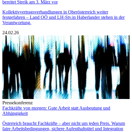
bereitet Streik am 3. März vor
Kollektivvertragsverhandlungen in Oberösterreich weiter
festgefahren – Land OÖ und LH-Stv.in Haberlander stehen in der
Verantwortung.
24.02.26
Pressekonferenz
Fachkräfte von morgen: Gute Arbeit statt Ausbeutung und
Abhängigkeit
Österreich braucht Fachkräfte – aber nicht um jeden Preis. Warum
faire Arbeitsbedingungen, sichere Aufenthaltstitel und Integration