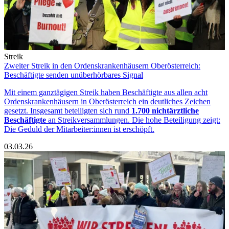
Streik
Zweiter Streik in den Ordenskrankenhäusern Oberösterreich:
Beschäftigte senden unüberhörbares Signal
Mit einem ganztägigen Streik haben Beschäftigte aus allen acht
Ordenskrankenhäusern in Oberösterreich ein deutliches Zeichen
gesetzt. Insgesamt beteiligten sich rund
1.700 nichtärztliche
Beschäftigte
an Streikversammlungen. Die hohe Beteiligung zeigt:
Die Geduld der Mitarbeiter:innen ist erschöpft.
03.03.26