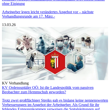
ohne Einigung
Arbeitgeber legen leicht verändertes Angebot vor – nächste
Verhandlungsrunde am 17. März.-
13.03.26
KV Verhandlung
KV Ordensspitäler OÖ: Ist die Landespolitik vom passiven
Beobachter zum Hemmschuh geworden?
Trotz zwei großflächiger Streiks gab es bislang keine nennenswerten
Verbesserungen im Angebot der Arbeitgeber. Als Grund für ihr
fehlendes Entgegenkommen verweisen die Spitalsleitungen auf