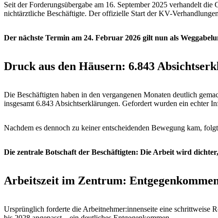
Seit der Forderungsübergabe am 16. September 2025 verhandelt die Ge
nichtärztliche Beschäftigte. Der offizielle Start der KV-Verhandlun
Der nächste Termin am 24. Februar 2026 gilt nun als Weggabelu
Druck aus den Häusern: 6.843 Absichtserk
Die Beschäftigten haben in den vergangenen Monaten deutlich gemac
insgesamt 6.843 Absichtserklärungen. Gefordert wurden ein echter Inf
Nachdem es dennoch zu keiner entscheidenden Bewegung kam, folgte am
Die zentrale Botschaft der Beschäftigten: Die Arbeit wird dichter
Arbeitszeit im Zentrum: Entgegenkommen
Ursprünglich forderte die Arbeitnehmer:innenseite eine schrittweise
bis 2028 angepasst – ein deutliches Entgegenkommen.