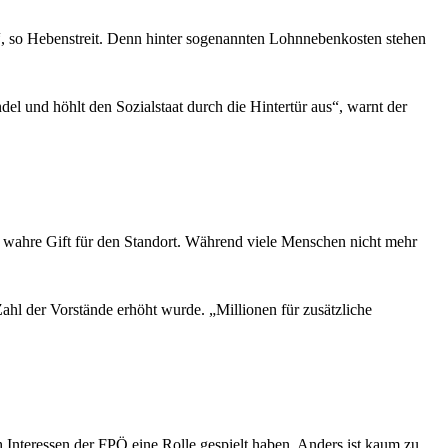
e“, so Hebenstreit. Denn hinter sogenannten Lohnnebenkosten stehen
el und höhlt den Sozialstaat durch die Hintertür aus“, warnt der
as wahre Gift für den Standort. Während viele Menschen nicht mehr
ahl der Vorstände erhöht wurde. „Millionen für zusätzliche
h Interessen der FPÖ eine Rolle gespielt haben. Anders ist kaum zu