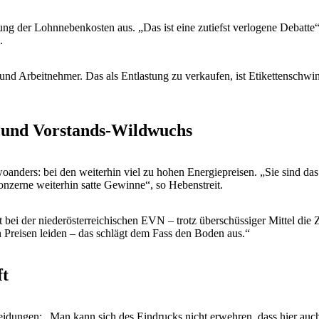
kung der Lohnnebenkosten aus. „Das ist eine zutiefst verlogene Debatt
.
und Arbeitnehmer. Das als Entlastung zu verkaufen, ist Etikettenschwind
r und Vorstands-Wildwuchs
woanders: bei den weiterhin viel zu hohen Energiepreisen. „Sie sind d
onzerne weiterhin satte Gewinne“, so Hebenstreit.
bei der niederösterreichischen EVN – trotz überschüssiger Mittel die Z
 Preisen leiden – das schlägt dem Fass den Boden aus.“
ft
cheidungen: „Man kann sich des Eindrucks nicht erwehren, dass hier auc