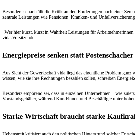
Besonders scharf fällt die Kritik an den Forderungen nach einer Sen
zentrale Leistungen wie Pensionen, Kranken- und Unfallversicherung
„Wer hier kürzt, kürzt in Wahrheit Leistungen für Arbeitnehmerinnen 
vida-Vorsitzende.
Energiepreise senken statt Postenschache
Aus Sicht der Gewerkschaft vida liegt das eigentliche Problem ganz 
wissen, wie sie ihre Rechnungen bezahlen sollen, schreiben Energiek
Besonders empörend sei, dass in einzelnen Unternehmen – wie zuletzt 
Vorstandsgehälter, während Kund:innen und Beschäftigte unter hohen
Starke Wirtschaft braucht starke Kaufkra
Hebenstreit kritisiert auch den politischen Hintergrund solcher Ents