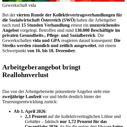
Gewerkschaft vida
Bei der
vierten Runde der Kollektivvertragsverhandlungen für
die Sozialwirtschaft Österreich (SWÖ)
haben die Arbeitgeber
nach rund
15 Stunden Verhandlung
erneut ein
unzureichendes
Angebot
vorgelegt. Betroffen sind rund
130.000 Beschäftigte im
privaten Gesundheits-, Pflege- und Sozialbereich
. Die
Gewerkschaften
vida und GPA
reagieren darauf konsequent:
Die
Streiks werden räumlich und zeitlich ausgeweitet
, mit einem
Schwerpunkt
von 16. bis 18. Dezember
.
Arbeitgeberangebot bringt
Reallohnverlust
Das von der Arbeitgeberseite präsentierte Angebot sieht eine
zweijährige Laufzeit
vor und bleibt deutlich hinter der
Teuerungsentwicklung zurück:
Ab 1. April 2026
:
2,3 Prozent
auf die kollektivvertraglichen Löhne und
Gehälter – faktisch
nur 1,72 Prozent für das
Gesamtjahr 2026
, da für die ersten drei Monate
keine