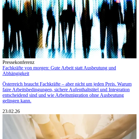
Pressekonferenz
Fachkräfte von morgen: Gute Arbeit statt Ausbeutung und
Abhängigkeit
Österreich braucht Fachkräfte – aber nicht um jeden Preis. Warum
faire Arbeitsbedingungen, sichere Aufenthaltstitel und Integration
entscheidend sind und wie Arbeitsmigration ohne Ausbeutung
gelingen kann.
23.02.26