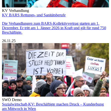
KV Verhandlung
KV BARS Rettungs- und Sanitätsberufe
Die Verhandlungen zum BARS-Kollektivvertrag starten am 1.
Dezember. Er tritt am 1. Jänner 2026 in Kraft und gilt für rund 750
Beschäftigte.
26.11.25
SWÖ Demo
Sozialwirtschaft-KV: Beschäftigte machen Druck – Kundgebung
am Mittwoch in Wien