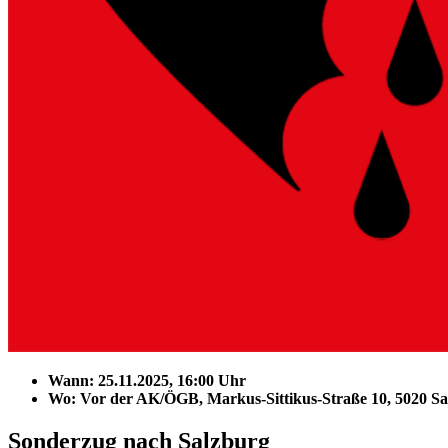
Wann:
25.11.2025, 16:00 Uhr
Wo:
Vor der AK/ÖGB, Markus-Sittikus-Straße 10, 5020 S
Sonderzug nach Salzburg