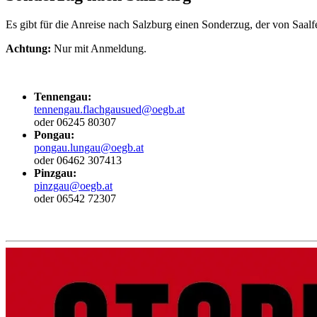
Es gibt für die Anreise nach Salzburg einen Sonderzug, der von Saalf
Achtung:
Nur mit Anmeldung.
Tennengau:
tennengau.flachgausued@oegb.at
oder 06245 80307
Pongau:
pongau.lungau@oegb.at
oder 06462 307413
Pinzgau:
pinzgau@oegb.at
oder 06542 72307