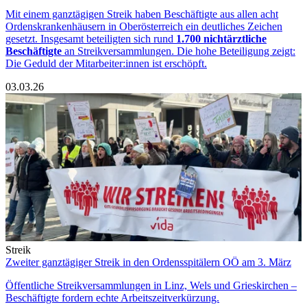
Mit einem ganztägigen Streik haben Beschäftigte aus allen acht
Ordenskrankenhäusern in Oberösterreich ein deutliches Zeichen
gesetzt. Insgesamt beteiligten sich rund
1.700 nichtärztliche
Beschäftigte
an Streikversammlungen. Die hohe Beteiligung zeigt:
Die Geduld der Mitarbeiter:innen ist erschöpft.
03.03.26
Streik
Zweiter ganztägiger Streik in den Ordensspitälern OÖ am 3. März
Öffentliche Streikversammlungen in Linz, Wels und Grieskirchen –
Beschäftigte fordern echte Arbeitszeitverkürzung.