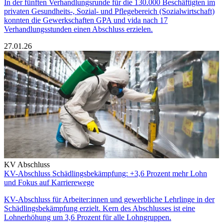
In der fünften Verhandlungsrunde für die 130.000 Beschäftigten im
privaten Gesundheits-, Sozial- und Pflegebereich (Sozialwirtschaft)
konnten die Gewerkschaften GPA und vida nach 17
Verhandlungsstunden einen Abschluss erzielen.
27.01.26
KV Abschluss
KV-Abschluss Schädlingsbekämpfung: +3,6 Prozent mehr Lohn
und Fokus auf Karrierewege
KV-Abschluss für Arbeiter:innen und gewerbliche Lehrlinge in der
Schädlingsbekämpfung erzielt. Kern des Abschlusses ist eine
Lohnerhöhung um 3,6 Prozent für alle Lohngruppen.