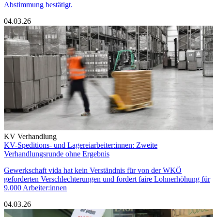
Abstimmung bestätigt.
04.03.26
KV Verhandlung
KV-Speditions- und Lagereiarbeiter:innen: Zweite
Verhandlungsrunde ohne Ergebnis
Gewerkschaft vida hat kein Verständnis für von der WKÖ
geforderten Verschlechterungen und fordert faire Lohnerhöhung für
9.000 Arbeiter:innen
04.03.26