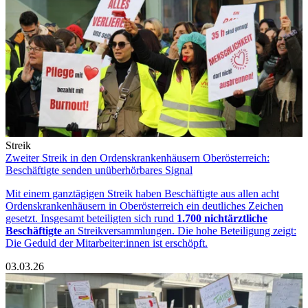
Streik
Zweiter Streik in den Ordenskrankenhäusern Oberösterreich:
Beschäftigte senden unüberhörbares Signal
Mit einem ganztägigen Streik haben Beschäftigte aus allen acht
Ordenskrankenhäusern in Oberösterreich ein deutliches Zeichen
gesetzt. Insgesamt beteiligten sich rund
1.700 nichtärztliche
Beschäftigte
an Streikversammlungen. Die hohe Beteiligung zeigt:
Die Geduld der Mitarbeiter:innen ist erschöpft.
03.03.26