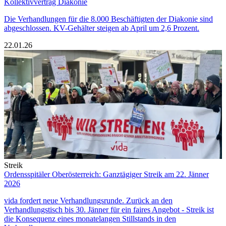
Kollektivvertrag Diakonie
Die Verhandlungen für die 8.000 Beschäftigten der Diakonie sind
abgeschlossen. KV-Gehälter steigen ab April um 2,6 Prozent.
22.01.26
Streik
Ordensspitäler Oberösterreich: Ganztägiger Streik am 22. Jänner
2026
vida fordert neue Verhandlungsrunde. Zurück an den
Verhandlungstisch bis 30. Jänner für ein faires Angebot - Streik ist
die Konsequenz eines monatelangen Stillstands in den