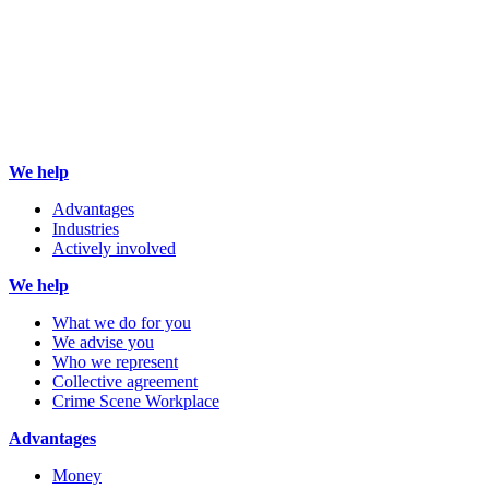
We help
Advantages
Industries
Actively involved
We help
What we do for you
We advise you
Who we represent
Collective agreement
Crime Scene Workplace
Advantages
Money