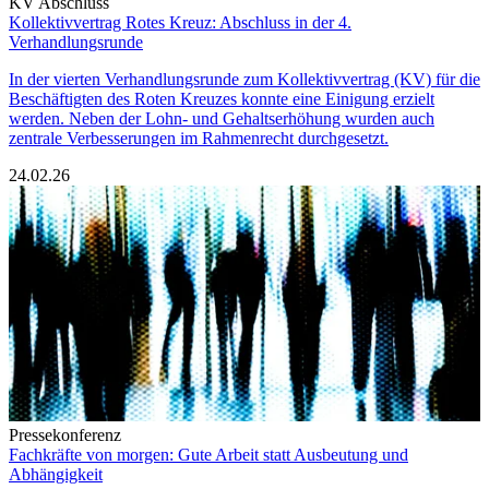
KV Abschluss
Kollektivvertrag Rotes Kreuz: Abschluss in der 4.
Verhandlungsrunde
In der vierten Verhandlungsrunde zum Kollektivvertrag (KV) für die
Beschäftigten des Roten Kreuzes konnte eine Einigung erzielt
werden. Neben der Lohn- und Gehaltserhöhung wurden auch
zentrale Verbesserungen im Rahmenrecht durchgesetzt.
24.02.26
Pressekonferenz
Fachkräfte von morgen: Gute Arbeit statt Ausbeutung und
Abhängigkeit