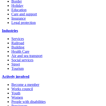
Border
Holiday
Education
Care and support
Insurance
Legal protection
Industries
Services
Railroad
Building
Health Care
Air and sea transport
Social services
Street
Tourism
Actively involved
Become a member
Works council
Youth
Women
People with disabilities
Pensioners