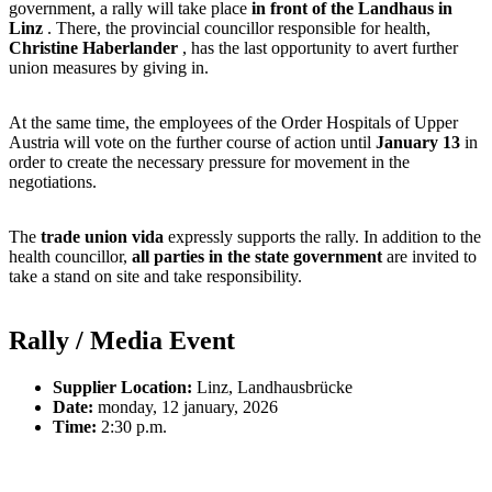
government, a rally will take place
in front of the Landhaus in
Linz
. There, the provincial councillor responsible for health,
Christine Haberlander
, has the last opportunity to avert further
union measures by giving in.
At the same time, the employees of the Order Hospitals of Upper
Austria will vote on the further course of action until
January 13
in
order to create the necessary pressure for movement in the
negotiations.
The
trade union vida
expressly supports the rally. In addition to the
health councillor,
all parties in the state government
are invited to
take a stand on site and take responsibility.
Rally / Media Event
Supplier Location:
Linz, Landhausbrücke
Date:
monday, 12 january, 2026
Time:
2:30 p.m.