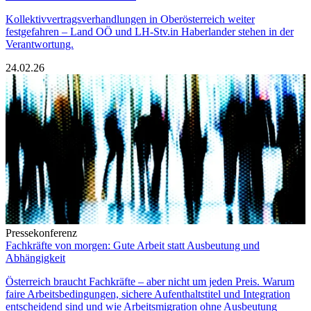
Kollektivvertragsverhandlungen in Oberösterreich weiter
festgefahren – Land OÖ und LH-Stv.in Haberlander stehen in der
Verantwortung.
24.02.26
Pressekonferenz
Fachkräfte von morgen: Gute Arbeit statt Ausbeutung und
Abhängigkeit
Österreich braucht Fachkräfte – aber nicht um jeden Preis. Warum
faire Arbeitsbedingungen, sichere Aufenthaltstitel und Integration
entscheidend sind und wie Arbeitsmigration ohne Ausbeutung