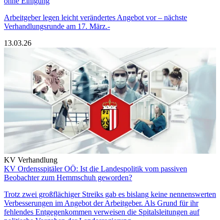
ohne Einigung
Arbeitgeber legen leicht verändertes Angebot vor – nächste
Verhandlungsrunde am 17. März.-
13.03.26
KV Verhandlung
KV Ordensspitäler OÖ: Ist die Landespolitik vom passiven
Beobachter zum Hemmschuh geworden?
Trotz zwei großflächiger Streiks gab es bislang keine nennenswerten
Verbesserungen im Angebot der Arbeitgeber. Als Grund für ihr
fehlendes Entgegenkommen verweisen die Spitalsleitungen auf