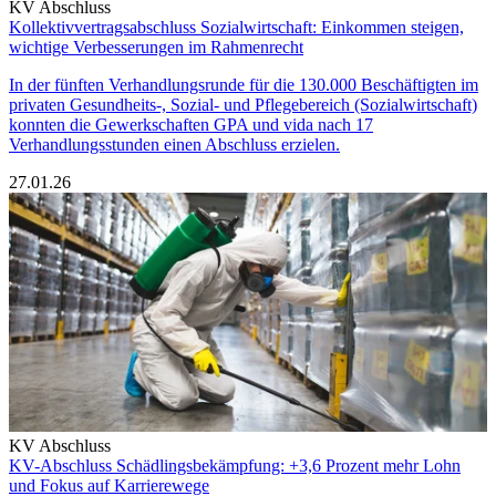
KV Abschluss
Kollektivvertragsabschluss Sozialwirtschaft: Einkommen steigen,
wichtige Verbesserungen im Rahmenrecht
In der fünften Verhandlungsrunde für die 130.000 Beschäftigten im
privaten Gesundheits-, Sozial- und Pflegebereich (Sozialwirtschaft)
konnten die Gewerkschaften GPA und vida nach 17
Verhandlungsstunden einen Abschluss erzielen.
27.01.26
KV Abschluss
KV-Abschluss Schädlingsbekämpfung: +3,6 Prozent mehr Lohn
und Fokus auf Karrierewege