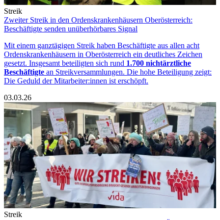
Streik
Zweiter Streik in den Ordenskrankenhäusern Oberösterreich:
Beschäftigte senden unüberhörbares Signal
Mit einem ganztägigen Streik haben Beschäftigte aus allen acht
Ordenskrankenhäusern in Oberösterreich ein deutliches Zeichen
gesetzt. Insgesamt beteiligten sich rund
1.700 nichtärztliche
Beschäftigte
an Streikversammlungen. Die hohe Beteiligung zeigt:
Die Geduld der Mitarbeiter:innen ist erschöpft.
03.03.26
Streik