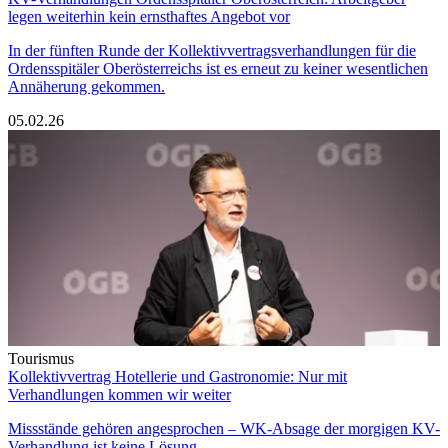
legen weiterhin kein ernsthaftes Angebot vor
In der fünften Runde der Kollektivvertragsverhandlungen für die
Ordensspitäler Oberösterreichs ist es erneut zu keiner wesentlichen
Annäherung gekommen.
05.02.26
Tourismus
Kollektivvertrag Hotellerie und Gastronomie: Nur mit
Verhandlungen kommen wir weiter
Missstände gehören angesprochen – WK-Absage der morgigen KV-
Verhandlung ist keine Lösung.