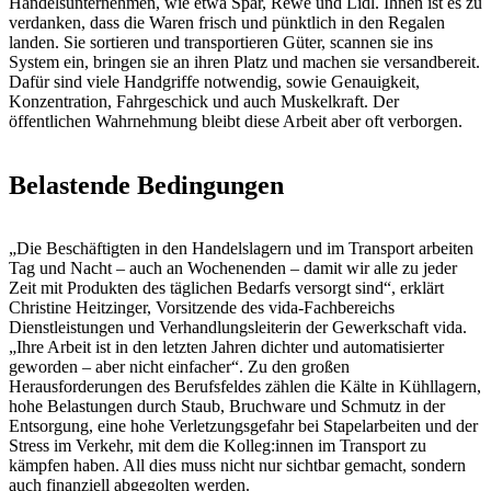
Handelsunternehmen, wie etwa Spar, Rewe und Lidl. Ihnen ist es zu
verdanken, dass die Waren frisch und pünktlich in den Regalen
landen. Sie sortieren und transportieren Güter, scannen sie ins
System ein, bringen sie an ihren Platz und machen sie versandbereit.
Dafür sind viele Handgriffe notwendig, sowie Genauigkeit,
Konzentration, Fahrgeschick und auch Muskelkraft. Der
öffentlichen Wahrnehmung bleibt diese Arbeit aber oft verborgen.
Belastende Bedingungen
„Die Beschäftigten in den Handelslagern und im Transport arbeiten
Tag und Nacht – auch an Wochenenden – damit wir alle zu jeder
Zeit mit Produkten des täglichen Bedarfs versorgt sind“, erklärt
Christine Heitzinger, Vorsitzende des vida-Fachbereichs
Dienstleistungen und Verhandlungsleiterin der Gewerkschaft vida.
„Ihre Arbeit ist in den letzten Jahren dichter und automatisierter
geworden – aber nicht einfacher“. Zu den großen
Herausforderungen des Berufsfeldes zählen die Kälte in Kühllagern,
hohe Belastungen durch Staub, Bruchware und Schmutz in der
Entsorgung, eine hohe Verletzungsgefahr bei Stapelarbeiten und der
Stress im Verkehr, mit dem die Kolleg:innen im Transport zu
kämpfen haben. All dies muss nicht nur sichtbar gemacht, sondern
auch finanziell abgegolten werden.