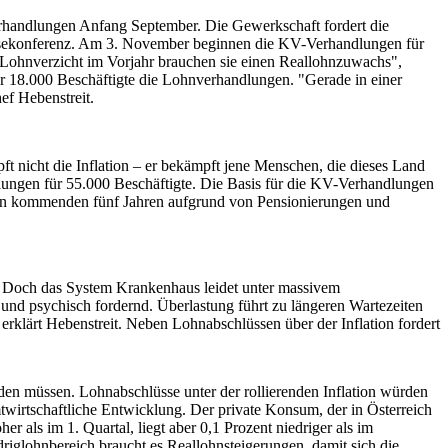
Verhandlungen Anfang September. Die Gewerkschaft fordert die
ressekonferenz. Am 3. November beginnen die KV-Verhandlungen für
 Lohnverzicht im Vorjahr brauchen sie einen Reallohnzuwachs",
für 18.000 Beschäftigte die Lohnverhandlungen. "Gerade in einer
ef Hebenstreit.
ft nicht die Inflation – er bekämpft jene Menschen, die dieses Land
lungen für 55.000 Beschäftigte. Die Basis für die KV-Verhandlungen
 den kommenden fünf Jahren aufgrund von Pensionierungen und
. Doch das System Krankenhaus leidet unter massivem
 und psychisch fordernd. Überlastung führt zu längeren Wartezeiten
rklärt Hebenstreit. Neben Lohnabschlüssen über der Inflation fordert
den müssen. Lohnabschlüsse unter der rollierenden Inflation würden
twirtschaftliche Entwicklung. Der private Konsum, der in Österreich
r als im 1. Quartal, liegt aber 0,1 Prozent niedriger als im
iglohnbereich braucht es Reallohnsteigerungen, damit sich die