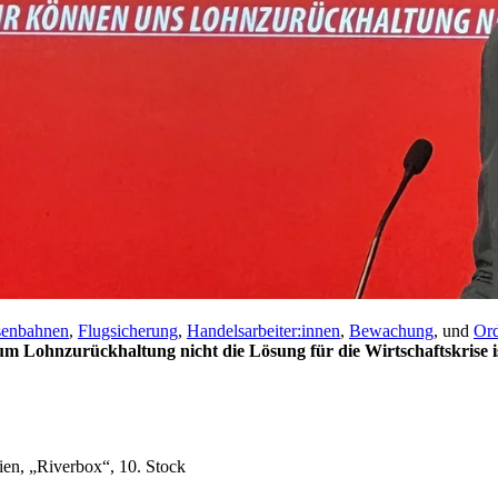
senbahnen
,
Flugsicherung
,
Handelsarbeiter:innen
,
Bewachung
, und
Ord
m Lohnzurückhaltung nicht die Lösung für die Wirtschaftskrise i
n, „Riverbox“, 10. Stock