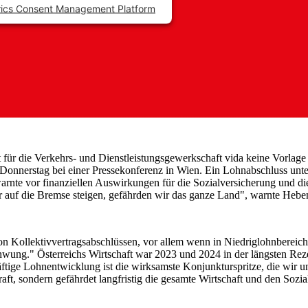
rics Consent Management Platform
 für die Verkehrs- und Dienstleistungsgewerkschaft vida keine Vorlage f
nnerstag bei einer Pressekonferenz in Wien. Ein Lohnabschluss unter 
rnte vor finanziellen Auswirkungen für die Sozialversicherung und d
 auf die Bremse steigen, gefährden wir das ganze Land", warnte Hebens
on Kollektivvertragsabschlüssen, vor allem wenn in Niedriglohnbereic
hwung." Österreichs Wirtschaft war 2023 und 2024 in der längsten Rez
äftige Lohnentwicklung ist die wirksamste Konjunkturspritze, die wir un
ft, sondern gefährdet langfristig die gesamte Wirtschaft und den Sozial