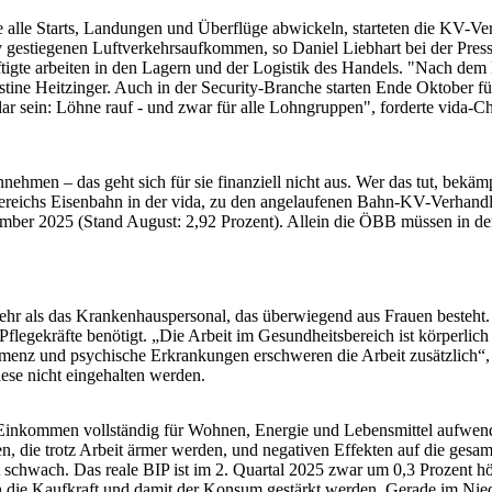
ie alle Starts, Landungen und Überflüge abwickeln, starteten die KV-
siv gestiegenen Luftverkehrsaufkommen, so Daniel Liebhart bei der P
tigte arbeiten in den Lagern und der Logistik des Handels. "Nach dem
istine Heitzinger. Auch in der Security-Branche starten Ende Oktober 
 sein: Löhne rauf - und zwar für alle Lohngruppen", forderte vida-Ch
hmen – das geht sich für sie finanziell nicht aus. Wer das tut, bekämp
bereichs Eisenbahn in der vida, zu den angelaufenen Bahn-KV-Verhand
eptember 2025 (Stand August: 2,92 Prozent). Allein die ÖBB müssen in
mehr als das Krankenhauspersonal, das überwiegend aus Frauen besteht
legekräfte benötigt. „Die Arbeit im Gesundheitsbereich ist körperlich
enz und psychische Erkrankungen erschweren die Arbeit zusätzlich“, e
se nicht eingehalten werden.
hr Einkommen vollständig für Wohnen, Energie und Lebensmittel aufwen
, die trotz Arbeit ärmer werden, und negativen Effekten auf die gesam
 schwach. Das reale BIP ist im 2. Quartal 2025 zwar um 0,3 Prozent höhe
die Kaufkraft und damit der Konsum gestärkt werden. Gerade im Niedr