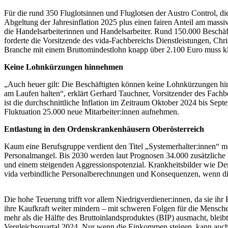
Für die rund 350 Fluglotsinnen und Fluglotsen der Austro Control, d
Abgeltung der Jahresinflation 2025 plus einen fairen Anteil am mas
die Handelsarbeiterinnen und Handelsarbeiter. Rund 150.000 Beschäf
forderte die Vorsitzende des vida-Fachbereichs Dienstleistungen, Chr
Branche mit einem Bruttomindestlohn knapp über 2.100 Euro muss klar
Keine Lohnkürzungen hinnehmen
„Auch heuer gilt: Die Beschäftigten können keine Lohnkürzungen hinne
am Laufen halten“, erklärt Gerhard Tauchner, Vorsitzender des Fach
ist die durchschnittliche Inflation im Zeitraum Oktober 2024 bis S
Fluktuation 25.000 neue Mitarbeiter:innen aufnehmen.
Entlastung in den Ordenskrankenhäusern Oberösterreich
Kaum eine Berufsgruppe verdient den Titel „Systemerhalter:innen“ 
Personalmangel. Bis 2030 werden laut Prognosen 34.000 zusätzliche Pf
und einem steigenden Aggressionspotenzial. Krankheitsbilder wie Dem
vida verbindliche Personalberechnungen und Konsequenzen, wenn die
Die hohe Teuerung trifft vor allem Niedrigverdiener:innen, da sie i
ihre Kaufkraft weiter mindern – mit schweren Folgen für die Menschen
mehr als die Hälfte des Bruttoinlandsproduktes (BIP) ausmacht, bleibt
Vergleichsquartal 2024. Nur wenn die Einkommen steigen, kann auch 