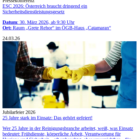
Pressekonferenz
ESC 2026: Österreich braucht dringend ein
Sicherheitsdienstleistungsgesetz
Datum
: 30. März 2026, ab 9:30 Uhr
Ort:
Raum „Grete Rehor“ im ÖGB-Haus „Catamaran“
24.03.26
Jubilarfeier 2026
25 Jahre stark im Einsatz: Das gehört gefeiert!
Wer 25 Jahre in der Reinigungsbranche arbeitet, weiß, was Einsatz
bedeutet: Frühdienste, körperliche Arbeit, Verantwortung für