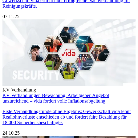
Gewerkschaft vida erfreut über erfolgreiche Nachverhandlung für
Reinigungskräfte.
07.11.25
KV Verhandlung
KV-Verhandlungen Bewachung: Arbeitgeber-Angebot
unzureichend – vida fordert volle Inflationsabgeltung
Erste Verhandlungsrunde ohne Ergebnis: Gewerkschaft vida lehnt
Reallohnverluste entschieden ab und fordert faire Bezahlung für
18.000 Sicherheitsbeschäftigte.
24.10.25