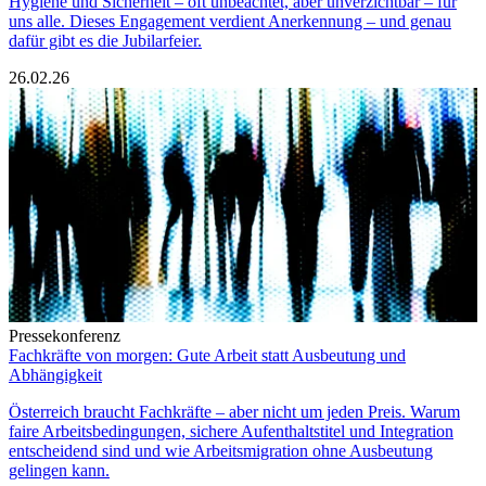
Hygiene und Sicherheit – oft unbeachtet, aber unverzichtbar – für
uns alle. Dieses Engagement verdient Anerkennung – und genau
dafür gibt es die Jubilarfeier.
26.02.26
Pressekonferenz
Fachkräfte von morgen: Gute Arbeit statt Ausbeutung und
Abhängigkeit
Österreich braucht Fachkräfte – aber nicht um jeden Preis. Warum
faire Arbeitsbedingungen, sichere Aufenthaltstitel und Integration
entscheidend sind und wie Arbeitsmigration ohne Ausbeutung
gelingen kann.