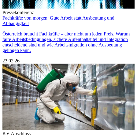
Pressekonferenz
Fachkräfte von morgen: Gute Arbeit statt Ausbeutung und
Abhängigkeit
Österreich braucht Fachkräfte – aber nicht um jeden Preis. Warum
faire Arbeitsbedingungen, sichere Aufenthaltstitel und Integration
entscheidend sind und wie Arbeitsmigration ohne Ausbeutung
gelingen kann.
23.02.26
KV Abschluss