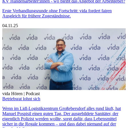
KV Handelsarbeiter:innen - wo bleibt das Angebot der Arbeitgeber?
Erste Verhandlungsrunde ohne Fortschritt: vida fordert fairen
Ausgleich für frühere Zugeständnisse.
04.11.25
vida Hören | Podcast
Betriebsrat lohnt sich
Wenn im Lidl-Logistikzentrum Großebersdorf alles rund läuft, hat
Manuel Pospisil einen guten Tag. Der ausgebildete Sanitäter, der
eigentlich Polizist werden wollte, sorgt dafür, dass Lebensmittel
sicher in die Regale kommen – und dass dabei niemand auf der