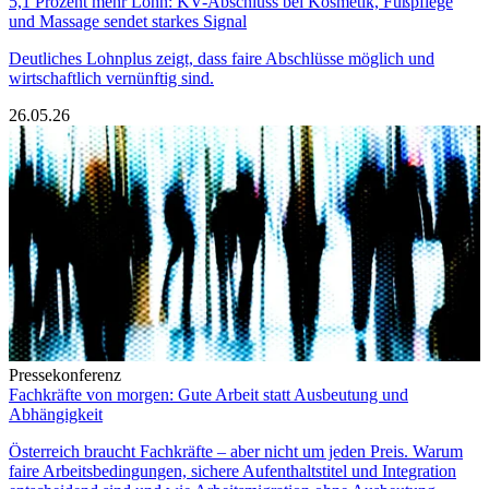
5,1 Prozent mehr Lohn: KV-Abschluss bei Kosmetik, Fußpflege
und Massage sendet starkes Signal
Deutliches Lohnplus zeigt, dass faire Abschlüsse möglich und
wirtschaftlich vernünftig sind.
26.05.26
Pressekonferenz
Fachkräfte von morgen: Gute Arbeit statt Ausbeutung und
Abhängigkeit
Österreich braucht Fachkräfte – aber nicht um jeden Preis. Warum
faire Arbeitsbedingungen, sichere Aufenthaltstitel und Integration