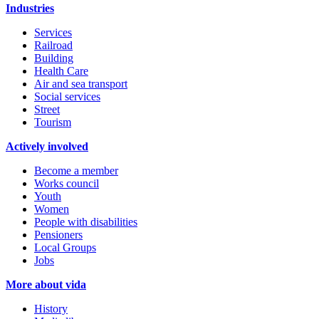
Industries
Services
Railroad
Building
Health Care
Air and sea transport
Social services
Street
Tourism
Actively involved
Become a member
Works council
Youth
Women
People with disabilities
Pensioners
Local Groups
Jobs
More about vida
History