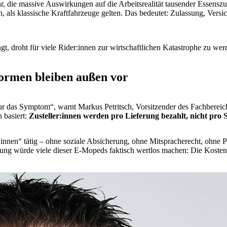
, die massive Auswirkungen auf die Arbeitsrealität tausender Essenszu
, als klassische Kraftfahrzeuge gelten. Das bedeutet: Zulassung, Ver
t, droht für viele Rider:innen zur wirtschaftlichen Katastrophe zu wer
tformen bleiben außen vor
ur das Symptom“, warnt Markus Petritsch, Vorsitzender des Fachberei
 basiert:
Zusteller:innen werden pro Lieferung bezahlt, nicht pro 
r:innen“ tätig – ohne soziale Absicherung, ohne Mitspracherecht, ohne 
llung würde viele dieser E-Mopeds faktisch wertlos machen: Die Koste