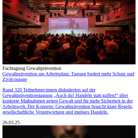
Fachtagung Gewaltprävention
Gewaltprävention am Arbeitsplatz: Tagung fordert mehr Schutz und
Zivilcourage
Rund 320 Teilnehmer:innen diskutierten auf der
Gewaltpräventionstagung „Auch du! Handeln statt gaffen!“ über
konkrete Maßnahmen gegen Gewalt und für mehr Sicherheit in der
Arbeitswelt. Der Konsens: Gewaltprävention braucht klare Regeln,
gesellschaftliche Verantwortung und mutiges Handeln.
26.03.25