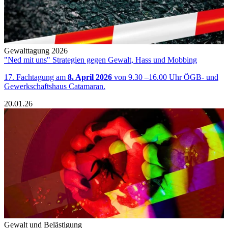
Gewalttagung 2026
"Ned mit uns" Strategien gegen Gewalt, Hass und Mobbing
17. Fachtagung am
8. April 2026
von 9.30 –16.00 Uhr ÖGB- und
Gewerkschaftshaus Catamaran.
20.01.26
Gewalt und Belästigung