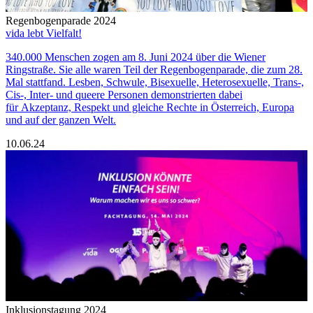
Regenbogenparade 2024
vida lebt Vielfalt!
340.000 Menschen zogen am 8. Juni 2024 über die Wiener
Ringstraße. Sie alle waren Teil der Regenbogenparade, die zum 28.
Mal stattfand. Lesben, Schwule, Bisexuelle, Heterosexuelle, Trans-,
Cis-, Inter- und queere Personen demonstrierten dabei
für Akzeptanz, Respekt und gleiche Rechte in Österreich, Europa
und auf der ganzen Welt.
10.06.24
Inklusionstagung 2024