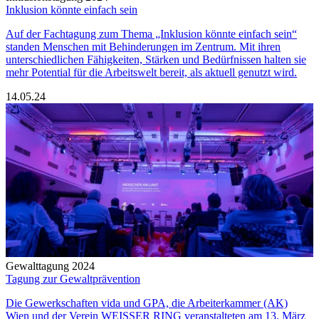
Inklusion könnte einfach sein
Auf der Fachtagung zum Thema „Inklusion könnte einfach sein“
standen Menschen mit Behinderungen im Zentrum. Mit ihren
unterschiedlichen Fähigkeiten, Stärken und Bedürfnissen halten sie
mehr Potential für die Arbeitswelt bereit, als aktuell genutzt wird.
14.05.24
Gewalttagung 2024
Tagung zur Gewaltprävention
Die Gewerkschaften vida und GPA, die Arbeiterkammer (AK)
Wien und der Verein WEISSER RING veranstalteten am 13. März