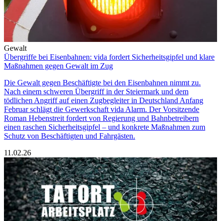
Gewalt
Übergriffe bei Eisenbahnen: vida fordert Sicherheitsgipfel und klare
Maßnahmen gegen Gewalt im Zug
Die Gewalt gegen Beschäftigte bei den Eisenbahnen nimmt zu.
Nach einem schweren Übergriff in der Steiermark und dem
tödlichen Angriff auf einen Zugbegleiter in Deutschland Anfang
Februar schlägt die Gewerkschaft vida Alarm. Der Vorsitzende
Roman Hebenstreit fordert von Regierung und Bahnbetreibern
einen raschen Sicherheitsgipfel – und konkrete Maßnahmen zum
Schutz von Beschäftigten und Fahrgästen.
11.02.26