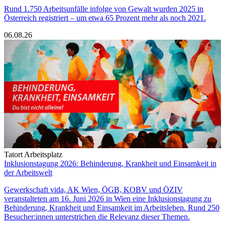
Rund 1.750 Arbeitsunfälle infolge von Gewalt wurden 2025 in
Österreich registriert – um etwa 65 Prozent mehr als noch 2021.
06.08.26
Tatort Arbeitsplatz
Inklusionstagung 2026: Behinderung, Krankheit und Einsamkeit in
der Arbeitswelt
Gewerkschaft vida, AK Wien, ÖGB, KOBV und ÖZIV
veranstalteten am 16. Juni 2026 in Wien eine Inklusionstagung zu
Behinderung, Krankheit und Einsamkeit im Arbeitsleben. Rund 250
Besucher:innen unterstrichen die Relevanz dieser Themen.