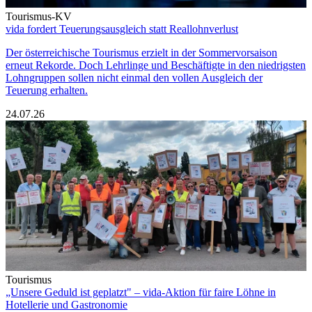
Tourismus-KV
vida fordert Teuerungsausgleich statt Reallohnverlust
Der österreichische Tourismus erzielt in der Sommervorsaison
erneut Rekorde. Doch Lehrlinge und Beschäftigte in den niedrigsten
Lohngruppen sollen nicht einmal den vollen Ausgleich der
Teuerung erhalten.
24.07.26
Tourismus
„Unsere Geduld ist geplatzt" – vida-Aktion für faire Löhne in
Hotellerie und Gastronomie