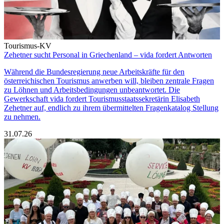
Tourismus-KV
Zehetner sucht Personal in Griechenland – vida fordert Antworten
Während die Bundesregierung neue Arbeitskräfte für den
österreichischen Tourismus anwerben will, bleiben zentrale Fragen
zu Löhnen und Arbeitsbedingungen unbeantwortet. Die
Gewerkschaft vida fordert Tourismusstaatssekretärin Elisabeth
Zehetner auf, endlich zu ihrem übermittelten Fragenkatalog Stellung
zu nehmen.
31.07.26