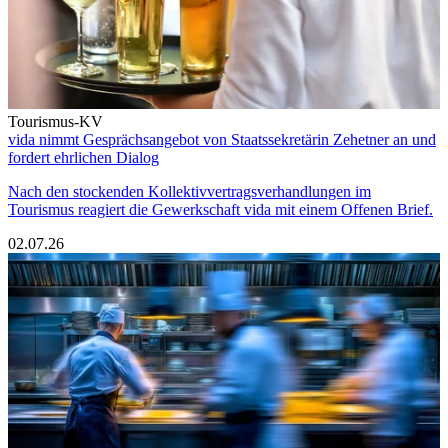
Tourismus-KV
vida nimmt Gesprächsangebot von Staatssekretärin Zehetner an und
fordert ehrlichen Dialog
Nach den stockenden Kollektivvertragsverhandlungen im
Tourismus reagiert die Gewerkschaft vida mit einem Offenen Brief.
02.07.26