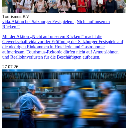
Tourismus-KV
vida-Aktion bei Salzburger Festspielen: „Nicht auf unserem
Rücken!“
Mit der Aktion „Nicht auf unserem Rücken!“ macht die
Gewerkschaft vida vor der Eröffnung der Salzburger Festspiele auf
die niedrigen Einkommen in Hotellerie und Gastronomie
aufmerksam. Tourismus-Rekorde dürfen nicht auf Armutslöhnen
und Reallohnverlusten für die Beschäftigten aufbauen.
27.07.26