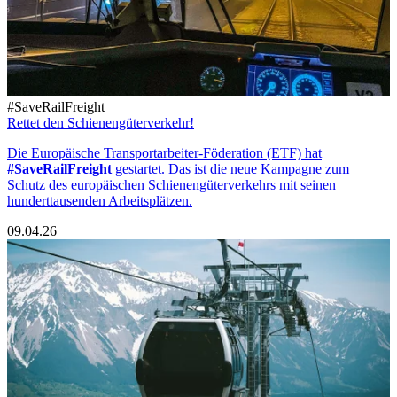
#SaveRailFreight
Rettet den Schienengüterverkehr!
Die Europäische Transportarbeiter-Föderation (ETF) hat
#SaveRailFreight
gestartet. Das ist die neue Kampagne zum
Schutz des europäischen Schienengüterverkehrs mit seinen
hunderttausenden Arbeitsplätzen.
09.04.26