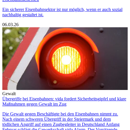
Ein sicherer Eisenbahnsektor ist nur möglich, wenn er auch sozial
nachhaltig gestaltet ist.
06.03.26
Gewalt
Übergriffe bei Eisenbahnen: vida fordert Sicherheitsgipfel und klare
Maßnahmen gegen Gewalt im Zug
Die Gewalt gegen Beschäftigte bei den Eisenbahnen nimmt zu.
Nach einem schweren Übergriff in der Steiermark und dem
tödlichen Angriff auf einen Zugbegleiter in Deutschland Anfang
Februar schlägt die Gewerkschaft vida Alarm. Der Vorsitzende