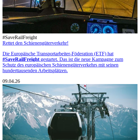
#SaveRailFreight
Rettet den Schienengüterverkehr!
Die Europäische Transportarbeiter-Föderation (ETF) hat
#SaveRailFreight
gestartet. Das ist die neue Kampagne zum
Schutz des europäischen Schienengüterverkehrs mit seinen
hunderttausenden Arbeitsplätzen.
09.04.26