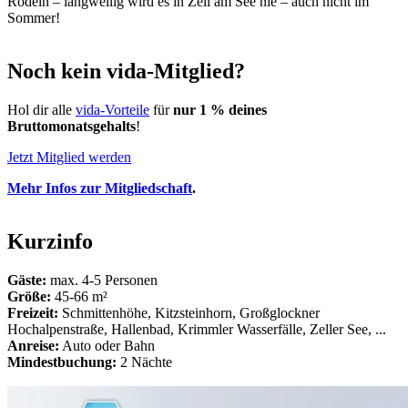
Rodeln – langweilig wird es in Zell am See nie – auch nicht im
Sommer!
Noch kein vida-Mitglied?
Hol dir alle
vida-Vorteile
für
nur 1 % deines
Bruttomonatsgehalts
!
Jetzt Mitglied werden
Mehr Infos zur Mitgliedschaft
.
Kurzinfo
Gäste:
max. 4-5 Personen
Größe:
45-66 m²
Freizeit:
Schmittenhöhe, Kitzsteinhorn, Großglockner
Hochalpenstraße, Hallenbad, Krimmler Wasserfälle, Zeller See, ...
Anreise:
Auto oder Bahn
Mindestbuchung:
2 Nächte