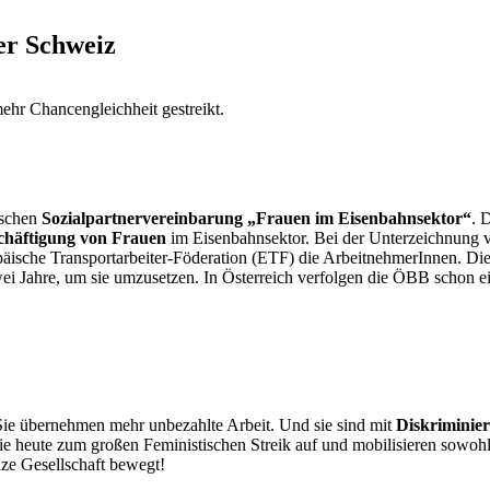
er Schweiz
ehr Chancengleichheit gestreikt.
ischen
Sozialpartnervereinbarung „Frauen im Eisenbahnsektor“
. 
chäftigung von Frauen
im Eisenbahnsektor. Bei der Unterzeichnung v
päische Transportarbeiter-Föderation (ETF) die ArbeitnehmerInnen. Di
i Jahre, um sie umzusetzen. In Österreich verfolgen die ÖBB schon ei
Sie übernehmen mehr unbezahlte Arbeit. Und sie sind mit
Diskriminie
sie heute zum großen Feministischen Streik auf und mobilisieren sowohl
nze Gesellschaft bewegt!